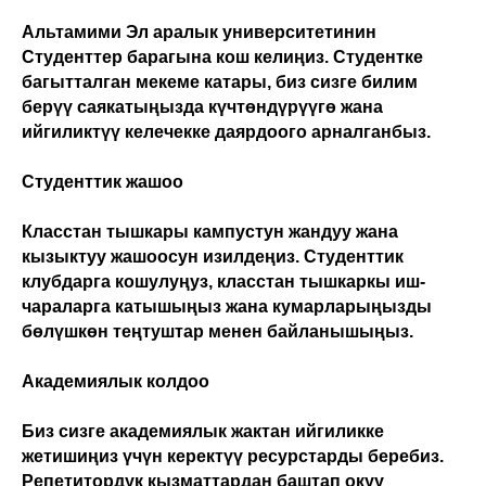
Альтамими Эл аралык университетинин
Студенттер барагына кош келиңиз. Студентке
багытталган мекеме катары, биз сизге билим
берүү саякатыңызда күчтөндүрүүгө жана
ийгиликтүү келечекке даярдоого арналганбыз.
Студенттик жашоо
Класстан тышкары кампустун жандуу жана
кызыктуу жашоосун изилдеңиз. Студенттик
клубдарга кошулуңуз, класстан тышкаркы иш-
чараларга катышыңыз жана кумарларыңызды
бөлүшкөн теңтуштар менен байланышыңыз.
Академиялык колдоо
Биз сизге академиялык жактан ийгиликке
жетишиңиз үчүн керектүү ресурстарды беребиз.
Репетитордук кызматтардан баштап окуу