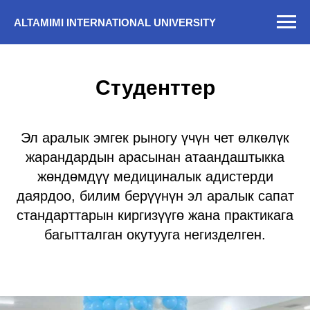
ALTAMIMI INTERNATIONAL UNIVERSITY
Студенттер
Эл аралык эмгек рыногу үчүн чет өлкөлүк
жарандардын арасынан атаандаштыкка
жөндөмдүү медициналык адистерди
даярдоо, билим берүүнүн эл аралык сапат
стандарттарын киргизүүгө жана практикага
багытталган окутууга негизделген.