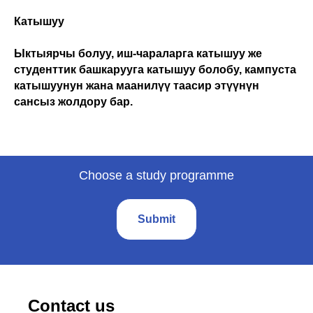
Катышуу
Ыктыярчы болуу, иш-чараларга катышуу же
студенттик башкарууга катышуу болобу, кампуста
катышуунун жана маанилүү таасир этүүнүн
сансыз жолдору бар.
Choose a study programme
Submit
Contact us