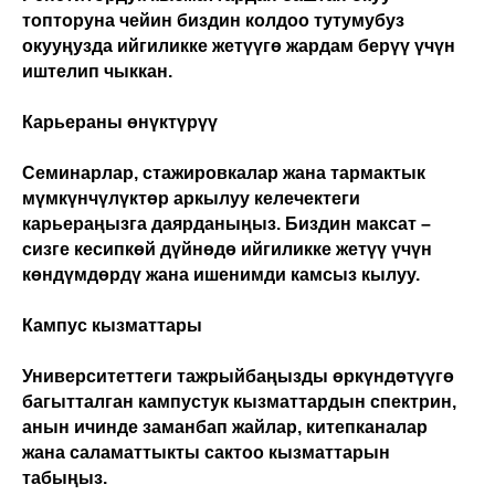
топторуна чейин биздин колдоо тутумубуз
окууңузда ийгиликке жетүүгө жардам берүү үчүн
иштелип чыккан.
Карьераны өнүктүрүү
Семинарлар, стажировкалар жана тармактык
мүмкүнчүлүктөр аркылуу келечектеги
карьераңызга даярданыңыз. Биздин максат –
сизге кесипкөй дүйнөдө ийгиликке жетүү үчүн
көндүмдөрдү жана ишенимди камсыз кылуу.
Кампус кызматтары
Университеттеги тажрыйбаңызды өркүндөтүүгө
багытталган кампустук кызматтардын спектрин,
анын ичинде заманбап жайлар, китепканалар
жана саламаттыкты сактоо кызматтарын
табыңыз.