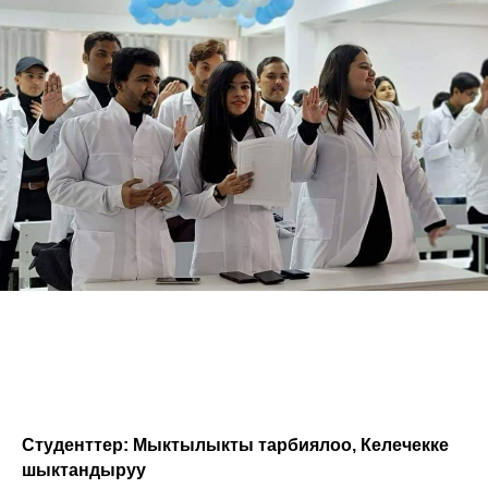
Студенттер: Мыктылыкты тарбиялоо, Келечекке
шыктандыруу